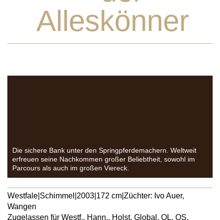
Alleskönner
Die sichere Bank unter den Springpferdemachern. Weltweit
erfreuen seine Nachkommen großer Beliebtheit, sowohl im
Parcours als auch im großen Viereck.
Westfale
|
Schimmel
|
2003
|
172 cm
|
Züchter: Ivo Auer,
Wangen
Zugelassen für Westf., Hann., Holst. Global, OL, OS,