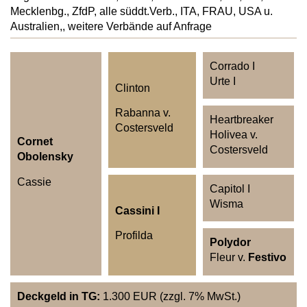
Mecklenbg., ZfdP, alle süddt.Verb., ITA, FRAU, USA u.
Australien,, weitere Verbände auf Anfrage
Corrado I
Urte I
Clinton
Rabanna v.
Heartbreaker
Costersveld
Holivea v.
Cornet
Costersveld
Obolensky
​​​​​​​Cassie
Capitol I
Wisma
Cassini I
Profilda
Polydor
Fleur v.
Festivo
Deckgeld
in TG
:
1.300 EUR (zzgl. 7% MwSt.)