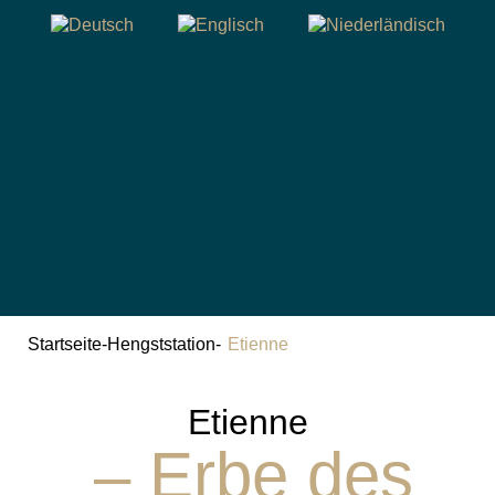
Startseite
-
Hengststation
-
Etienne
Etienne
– Erbe des