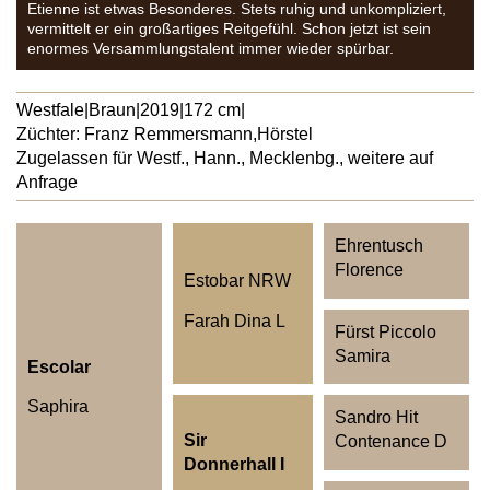
Etienne ist etwas Besonderes. Stets ruhig und unkompliziert,
vermittelt er ein großartiges Reitgefühl. Schon jetzt ist sein
enormes Versammlungstalent immer wieder spürbar.
Westfale
|
Braun
|
2019
|
172 cm
|
Züchter: Franz Remmersmann,
Hörstel
Zugelassen für Westf., Hann., Mecklenbg., weitere auf
Anfrage
Ehrentusch
Florence
Estobar NRW
Farah Dina L
Fürst Piccolo
Samira
Escolar
Saphira
Sandro Hit
Sir
Contenance D
Donnerhall I