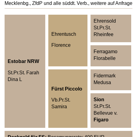
Mecklenbg., ZfdP und alle süddt. Verb., weitere auf Anfrage
Ehrensold
St.Pr.St.
Ehrentusch
Rheinfee
Florence
Ferragamo
Florabelle
Estobar NRW
St.Pr.St. Farah
Fidermark
Dina L
Medusa
Fürst Piccolo
Sion
Vb.Pr.St.
St.Pr.St.
Samira
Bellevue v.
Figaro