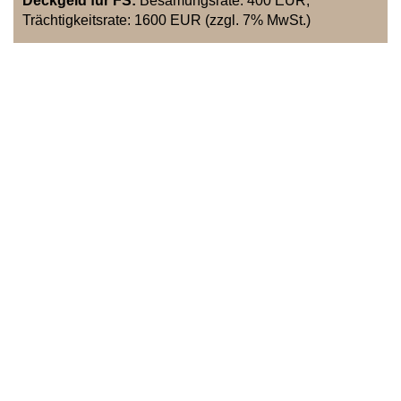
Deckgeld für FS:
Besamungsrate: 400 EUR,
Trächtigkeitsrate: 1600 EUR (zzgl. 7% MwSt.)