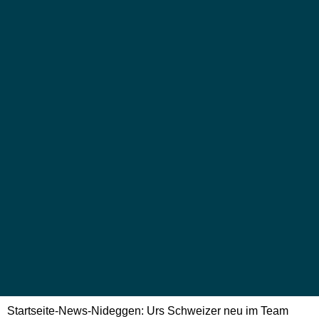
Startseite
-
News
-
Nideggen: Urs Schweizer neu im Team