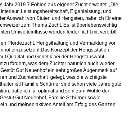
s Jahr 2019 7 Fohlen aus eigener Zucht erwartet. „Die
rieur, Leistungsbereitschaft, Eigenleistung, und
er Auswahl von Stuten und Hengsten, halte ich für eine
 Schweizer zum Thema Zucht. Es ist überlebenswichtig
mten Umwelteinflüsse werden leider nicht mit vererbt!
chen Pferdezucht, Hengsthaltung und Vermarktung von
enhof einzusetzen! Das Konzept der Hengststation
uf Qualität und Genetik bei der Hengstauswahl
t zu fördern, was dem Züchter natürlich auch wieder
 Gestüt Gut Neuenhof ein sehr großes Augenmerk auf
n und Züchterschaft gelegt, was die wichtigste
lter ist! Familie Schürner sind schon viele Jahre gute
on, halte ich für optimal und sehr zum Wohle der
ür Gestüt Gut Neuenhof, Familie Schürner sowie
 sein und meinen aktiven Anteil am Erfolg des Ganzen