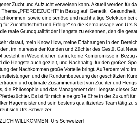
ener Zucht und Aufzucht verweisen kann. Aktuell werden für da
s Thema „PFERDEZUCHT“ in Bezug auf Genetik, Gesundheit, Inte
achkommen, sowie eine seriöse und nachhaltige Selektion bei d
für Zuchtfortschritt und Erfolge“ so die Kernaussage von Urs
, die reale Grundqualität der Hengste zu erkennen, den die gesa
 sehr darauf, mein Know How, meine Erfahrungen in den Berei
den, im Interesse der Kunden und Züchter des Gestüt Gut Neu
 besteht im Wesentlichen darin, keine Kompromisse in Bezug a
 die Hengste auch gezielt, und Nachhaltig, für den großen Spor
ktung der Nachkommen große Vorteile bringt. Außerdem wird im
enstleistungen und die Rundumbetreuung der geschätzten Kunde
ertrauen und optimale Zusammenarbeit von Züchter und Hengstha
, die Philosophie und das Management der Hengste dieser Stati
Pferdezüchter. Es ist für mich eine große Ehre in der Zukunft f
olker Hagemeister und sein bestens qualifiziertes Team tätig zu
freut sich Urs Schweizer.
ZLICH WILLKOMMEN, Urs Schweizer!