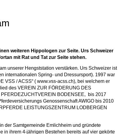
eam
inen weiteren Hippologen zur Seite. Urs Schweizer
rtan mit Rat und Tat zur Seite stehen.
m unserer Hengststation verstärken. Urs Schweizer ist
den internationalen Spring- und Dressursport). 1997 war
VSS / ACSS“ ( www.vss-acss.ch), bei welchem er
ndsmitglied des VEREIN ZUR FÖRDERUNG DES
des PFERDEZUCHTVEREIN BODENSEE, bis 2017
erdeversicherungs Genossenschaft AWIGO bis 2010
er DRESSURPFERDE LEISTUNGSZENTRUM LODBERGEN
of in der Samtgemeinde Emlichheim und gründete
ihrem 4-jährigen Bestehen bereits auf vier gekörte