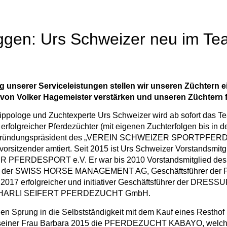
ggen: Urs Schweizer neu im T
g unserer Serviceleistungen stellen wir unseren Züchtern e
von Volker Hagemeister verstärken und unseren Züchtern fo
ppologe und Zuchtexperte Urs Schweizer wird ab sofort das Tea
 erfolgreicher Pferdezüchter (mit eigenen Zuchterfolgen bis in 
d Gründungspräsident des „VEREIN SCHWEIZER SPORTPFERDE 
nvorsitzender amtiert. Seit 2015 ist Urs Schweizer Vorsta
PFERDESPORT e.V. Er war bis 2010 Vorstandsmitglied 
er der SWISS HORSE MANAGEMENT AG, Geschäftsführer der Pf
– 2017 erfolgreicher und initiativer Geschäftsführer d
 HARLI SEIFERT PFERDEZUCHT GmbH.
en Sprung in die Selbstständigkeit mit dem Kauf eines Resth
einer Frau Barbara 2015 die PFERDEZUCHT KABAYO, welche in 