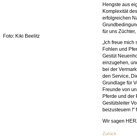
Hengste aus eig
Komplexität de
erfolgreichen N
Grundbedingung 
für uns Züchter
Foto: Kiki Beelitz
„Ich freue mich
Fohlen und Pfer
Gestüt Neuenhof
einzugehen, und
bei der Vermar
den Service, Di
Grundlage für V
Freunde von uns
Pferde und der 
Gestütsleiter V
beizusteuern !“ 
Wir sagen HER
Zurück