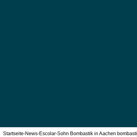
Startseite
-
News
-
Escolar-Sohn Bombastik in Aachen bombast