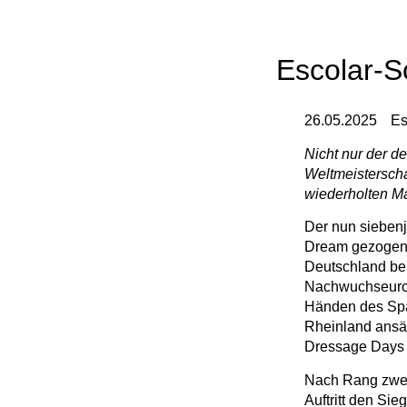
Escolar-S
26.05.2025
Es
Nicht nur der d
Weltmeisterscha
wiederholten Ma
Der nun siebenj
Dream gezogen. 
Deutschland beh
Nachwuchseuropa
Händen des Span
Rheinland ansäs
Dressage Days a
Nach Rang zwei 
Auftritt den Sie