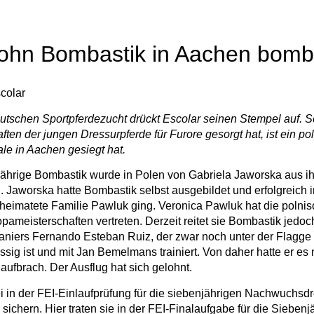
ohn Bombastik in Aachen bomb
colar
eutschen Sportpferdezucht drückt Escolar seinen Stempel auf. S
ften der jungen Dressurpferde für Furore gesorgt hat, ist ein p
le in Aachen gesiegt hat.
ährige Bombastik wurde in Polen von Gabriela Jaworska aus i
Jaworska hatte Bombastik selbst ausgebildet und erfolgreich int
eimatete Familie Pawluk ging. Veronica Pawluk hat die polnisc
meisterschaften vertreten. Derzeit reitet sie Bombastik jedoch n
iers Fernando Esteban Ruiz, der zwar noch unter der Flagge s
sig ist und mit Jan Bemelmans trainiert. Von daher hatte er es 
ufbrach. Der Ausflug hat sich gelohnt.
in der FEI-Einlaufprüfung für die siebenjährigen Nachwuchsdre
g sichern. Hier traten sie in der FEI-Finalaufgabe für die Siebe