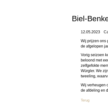
Biel-Benk
12.05.2023
C
Wij prijzen ons 
de afgelopen ja
Vorig seizoen k
beloond met een
zelfgefokte merr
Würgler. We zij
tweeling, waarv
Wij verheugen o
de afdeling en 
Terug