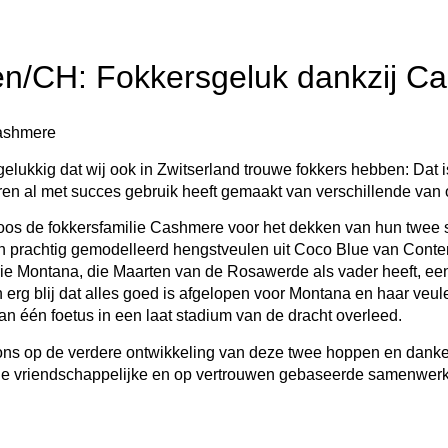
en/CH: Fokkersgeluk dankzij C
ashmere
gelukkig dat wij ook in Zwitserland trouwe fokkers hebben: Dat i
ren al met succes gebruik heeft gemaakt van verschillende van
oos de fokkersfamilie Cashmere voor het dekken van hun twee
 prachtig gemodelleerd hengstveulen uit Coco Blue van Conten
ie Montana, die Maarten van de Rosawerde als vader heeft, een va
n erg blij dat alles goed is afgelopen voor Montana en haar ve
an één foetus in een laat stadium van de dracht overleed.
ns op de verdere ontwikkeling van deze twee hoppen en danken
de vriendschappelijke en op vertrouwen gebaseerde samenwerki