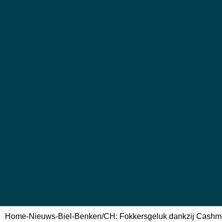
Home
-
Nieuws
-
Biel-Benken/CH: Fokkersgeluk dankzij Cashm