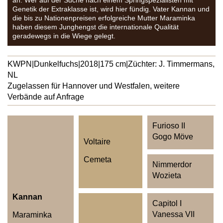
an. Wer auf der Suche nach einem Springspezialisten mit
Genetik der Extraklasse ist, wird hier fündig. Vater Kannan und
die bis zu Nationenpreisen erfolgreiche Mutter Maraminka
haben diesem Junghengst die internationale Qualität
geradewegs in die Wiege gelegt.
KWPN
|
Dunkelfuchs
|
2018
|
175 cm
|
Züchter: J. Timmermans,
NL
Zugelassen für Hannover und Westfalen, weitere
Verbände auf Anfrage
Furioso II
Gogo Möve
Voltaire
Cemeta
Nimmerdor
Wozieta
Kannan
Capitol I
Vanessa VII
Maraminka