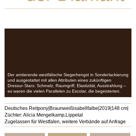
Der amtierende westfälische Siegerhengst in Sonderlackierung
und ausgestattet mit allen Attributen eines zukünftigen
Dressur-Stars: Schmelz, Raumgriff, Elastizität, Ausstrahlung –
es waren die vielen Parallelen zu Escolar, die begeisterten.
Deutsches Reitpony
|
Braunweißisabellfalbe
|
2019
|
148 cm
|
Züchter: Alicia Mengelkamp,
Lippetal
Zugelassen für Westfalen, weitere Verbände auf Anfrage