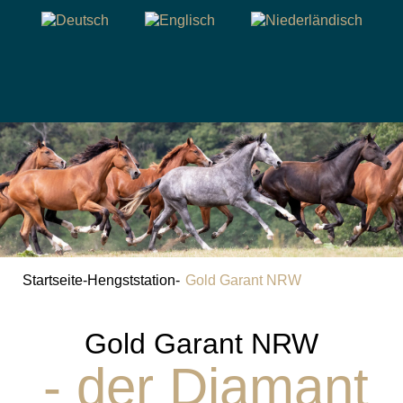
Startseite
-
Hengststation
-
Gold Garant NRW
Gold Garant NRW
- der Diamant