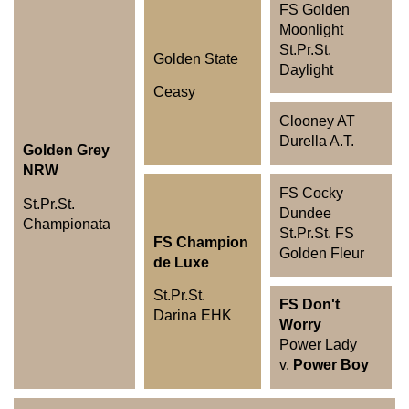
FS Golden
Moonlight
St.Pr.St.
Golden State
Daylight
Ceasy
Clooney AT
Durella A.T.
Golden Grey
NRW
FS Cocky
St.Pr.St.
Dundee
Championata
St.Pr.St. FS
FS Champion
Golden Fleur
de Luxe
St.Pr.St.
FS Don't
Darina EHK
Worry
Power Lady
v.
Power Boy