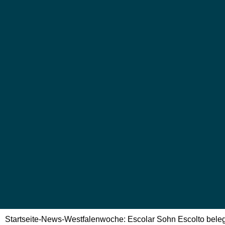
Startseite
-
News
-
Westfalenwoche: Escolar Sohn Escolto bele