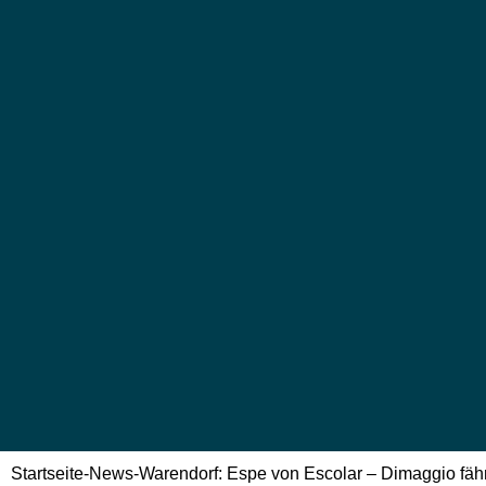
Startseite
-
News
-
Warendorf: Espe von Escolar – Dimaggio fäh