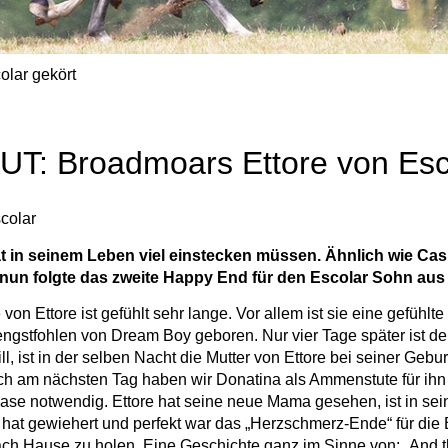
olar gekört
UT: Broadmoars Ettore von Esc
colar
t in seinem Leben viel einstecken müssen. Ähnlich wie Cashm
 nun folgte das zweite Happy End für den Escolar Sohn aus
von Ettore ist gefühlt sehr lange. Vor allem ist sie eine gefüh
ngstfohlen von Dream Boy geboren. Nur vier Tage später ist de
l, ist in der selben Nacht die Mutter von Ettore bei seiner Geb
h am nächsten Tag haben wir Donatina als Ammenstute für ihn z
 notwendig. Ettore hat seine neue Mama gesehen, ist in seiner
hat gewiehert und perfekt war das „Herzschmerz-Ende“ für die
ach Hause zu holen. Eine Geschichte ganz im Sinne von: „And t