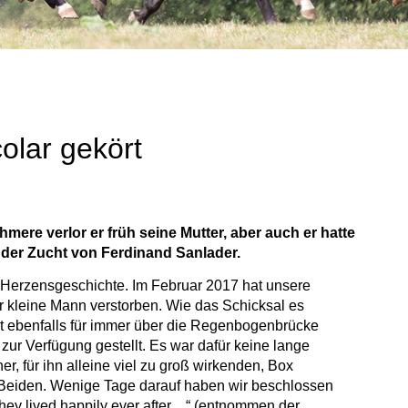
olar gekört
ere verlor er früh seine Mutter, aber auch er hatte
 der Zucht von Ferdinand Sanlader.
lte Herzensgeschichte. Im Februar 2017 hat unsere
r kleine Mann verstorben. Wie das Schicksal es
urt ebenfalls für immer über die Regenbogenbrücke
ur Verfügung gestellt. Es war dafür keine lange
, für ihn alleine viel zu groß wirkenden, Box
 Beiden. Wenige Tage darauf haben wir beschlossen
hey lived happily ever after…“ (entnommen der