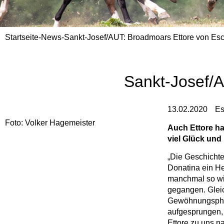
Startseite
-
News
-
Sankt-Josef/AUT: Broadmoars Ettore von Esc
Sankt-Josef/A
13.02.2020
Es
Foto: Volker Hagemeister
Auch Ettore ha
viel Glück und
„Die Geschichte 
Donatina ein He
manchmal so wil
gegangen. Gleic
Gewöhnungsphase
aufgesprungen, 
Ettore zu uns n