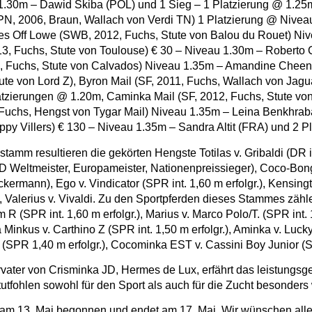
1.30m – Dawid Skiba (POL) und 1 Sieg – 1 Platzierung @ 1.25m
N, 2006, Braun, Wallach von Verdi TN) 1 Platzierung @ Nivea
es Off Lowe (SWB, 2012, Fuchs, Stute von Balou du Rouet) Ni
, Fuchs, Stute von Toulouse) € 30 – Niveau 1.30m – Roberto Cr
 Fuchs, Stute von Calvados) Niveau 1.35m – Amandine Cheene
ute von Lord Z), Byron Mail (SF, 2011, Fuchs, Wallach von Jag
tzierungen @ 1.20m, Caminka Mail (SF, 2012, Fuchs, Stute von
, Fuchs, Hengst von Tygar Mail) Niveau 1.35m – Leina Benkhra
py Villers) € 130 – Niveau 1.35m – Sandra Altit (FRA) und 2 
amm resultieren die gekörten Hengste Totilas v. Gribaldi (DR in
Weltmeister, Europameister, Nationenpreissieger), Coco-Bongo
ckermann), Ego v. Vindicator (SPR int. 1,60 m erfolgr.), Kensing
, Valerius v. Vivaldi. Zu den Sportpferden dieses Stammes zähle
 R (SPR int. 1,60 m erfolgr.), Marius v. Marco Polo/T. (SPR int.
ra Minkus v. Carthino Z (SPR int. 1,50 m erfolgr.), Aminka v. Luc
SPR 1,40 m erfolgr.), Cocominka EST v. Cassini Boy Junior (SPR
vater von Crisminka JD, Hermes de Lux, erfährt das leistungsge
utfohlen sowohl für den Sport als auch für die Zucht besonders 
 am 13. Mai begonnen und endet am 17. Mai. Wir wünschen allen