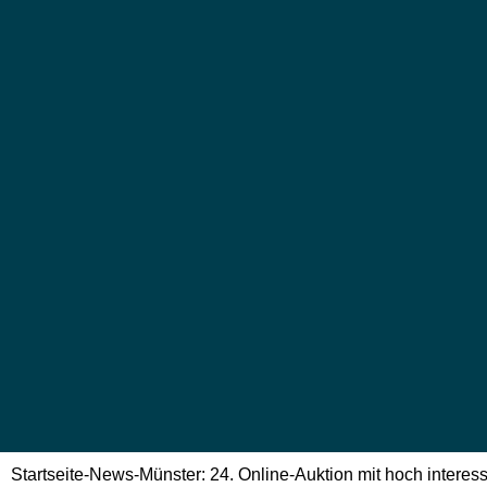
Startseite
-
News
-
Münster: 24. Online-Auktion mit hoch interessa