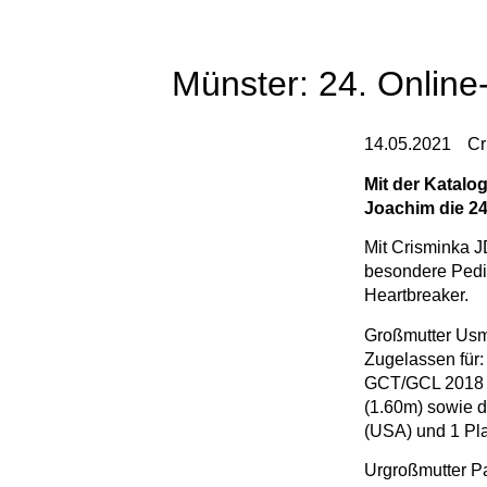
Münster: 24. Online-
14.05.2021
Cr
Mit der Katalo
Joachim die 24
Mit Crisminka J
besondere Pedig
Heartbreaker.
Großmutter Usm
Zugelassen für:
GCT/GCL 2018 B
(1.60m) sowie 
(USA) und 1 Pl
Urgroßmutter Pa