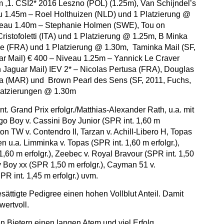
 ,1. CSI2* 2016 Leszno (POL) (1.25m), Van Schijndel’s
u 1.45m – Roel Holthuizen (NLD) und 1 Platzierung @
veau 1.40m – Stephanie Holmen (SWE), Tou on
istofoletti (ITA) und 1 Platzierung @ 1.25m, B Minka
 (FRA) und 1 Platzierung @ 1.30m, Taminka Mail (SF,
uar Mail) € 400 – Niveau 1.25m – Yannick Le Craver
 Jaguar Mail) IEV 2* – Nicolas Pertusa (FRA), Douglas
ba (MAR) und Brown Pearl des Sens (SF, 2011, Fuchs,
Platzierungen @ 1.30m
t. Grand Prix erfolgr./Matthias-Alexander Rath, u.a. mit
 Boy v. Cassini Boy Junior (SPR int. 1,60 m
ton TW v. Contendro II, Tarzan v. Achill-Libero H, Topas
n u.a. Limminka v. Topas (SPR int. 1,60 m erfolgr.),
 1,60 m erfolgr.), Zeebec v. Royal Bravour (SPR int. 1,50
ky Boy xx (SPR 1,50 m erfolgr.), Cayman 51 v.
 int. 1,45 m erfolgr.) uvm.
sättigte Pedigree einen hohen Vollblut Anteil. Damit
wertvoll.
 Bietern einen langen Atem und viel Erfolg.