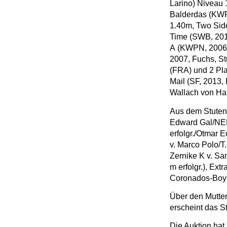
Larino) Niveau 
Balderdas (KWP
1.40m, Two Sid
Time (SWB, 2013
A (KWPN, 2006,
2007, Fuchs, St
(FRA) und 2 Pla
Mail (SF, 2013
Wallach von Hap
Aus dem Stutenst
Edward Gal/NED 
erfolgr./Otmar E
v. Marco Polo/T.
Zernike K v. Sam
m erfolgr.), Ext
Coronados-Boy (
Über den Mutter
erscheint das St
Die Auktion hat