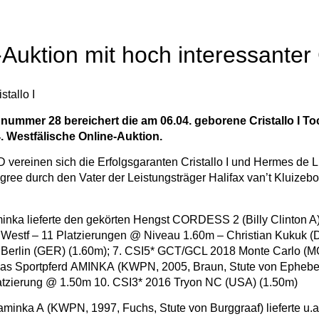
Auktion mit hoch interessanter C
istallo I
gnummer 28 bereichert die am 06.04. geborene Cristallo I T
. Westfälische Online-Auktion.
D vereinen sich die Erfolgsgaranten Cristallo I und Hermes de 
ree durch den Vater der Leistungsträger Halifax van’t Kluizeb
inka lieferte den gekörten Hengst CORDESS 2 (Billy Clinton A
 Westf – 11 Platzierungen @ Niveau 1.60m – Christian Kukuk (
erlin (GER) (1.60m); 7. CSI5* GCT/GCL 2018 Monte Carlo (M
das Sportpferd AMINKA
(KWPN, 2005, Braun, Stute von Ephebe 
atzierung @ 1.50m 10. CSI3* 2016 Tryon NC (USA) (1.50m)
minka A (KWPN, 1997, Fuchs, Stute von Burggraaf) lieferte u.