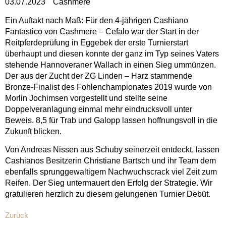
03.07.2023
Cashmere
Ein Auftakt nach Maß: Für den 4-jährigen Cashiano
Fantastico von Cashmere – Cefalo war der Start in der
Reitpferdeprüfung in Eggebek der erste Turnierstart
überhaupt und diesen konnte der ganz im Typ seines Vaters
stehende Hannoveraner Wallach in einen Sieg ummünzen.
Der aus der Zucht der ZG Linden – Harz stammende
Bronze-Finalist des Fohlenchampionates 2019 wurde von
Morlin Jochimsen vorgestellt und stellte seine
Doppelveranlagung einmal mehr eindrucksvoll unter
Beweis. 8,5 für Trab und Galopp lassen hoffnungsvoll in die
Zukunft blicken.
Von Andreas Nissen aus Schuby seinerzeit entdeckt, lassen
Cashianos Besitzerin Christiane Bartsch und ihr Team dem
ebenfalls sprunggewaltigem Nachwuchscrack viel Zeit zum
Reifen. Der Sieg untermauert den Erfolg der Strategie. Wir
gratulieren herzlich zu diesem gelungenen Turnier Debüt.
Zurück