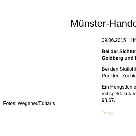
Münster-Handor
09.06.2015
Hf
Bei der Sicht
Goldberg und E
Bei den Stutfoh
Punkten. Zücht
Ein Hengstfohle
mit spektakulär
93,67.
Fotos: Wegener/Eqitaris
Terug