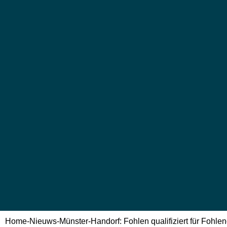
Home
-
Nieuws
-
Münster-Handorf: Fohlen qualifiziert für Fohl