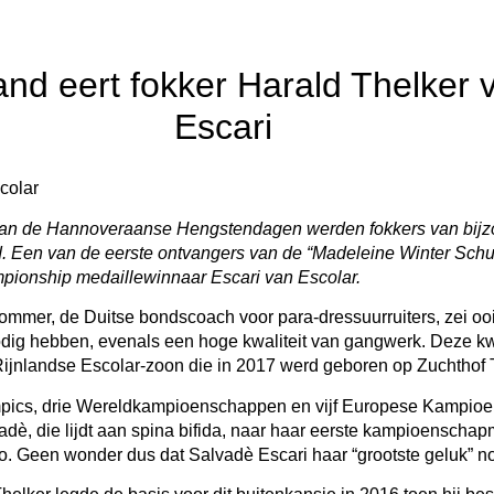
d eert fokker Harald Thelker 
Escari
colar
van de Hannoveraanse Hengstendagen werden fokkers van bijz
d. Een van de eerste ontvangers van de “Madeleine Winter Schul
ionship medaillewinnaar Escari van Escolar.
Sommer, de Duitse bondscoach voor para-dressuurruiters, zei oo
dig hebben, evenals een hoge kwaliteit van gangwerk. Deze k
Rijnlandse Escolar-zoon die in 2017 werd geboren op Zuchthof 
mpics, drie Wereldkampioenschappen en vijf Europese Kampioen
dè, die lijdt aan spina bifida, naar haar eerste kampioenschapm
o. Geen wonder dus dat Salvadè Escari haar “grootste geluk” n