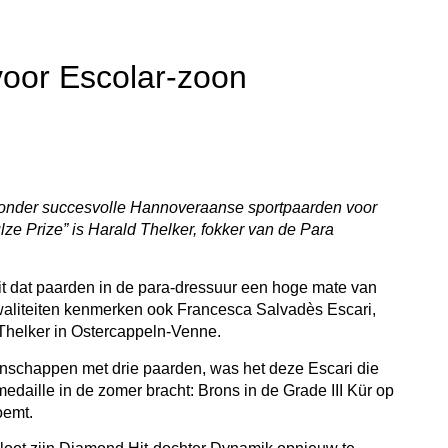
voor Escolar-zoon
onder succesvolle Hannoveraanse sportpaarden voor
ze Prize” is Harald Thelker, fokker van de Para
it dat paarden in de para-dressuur een hoge mate van
waliteiten kenmerken ook Francesca Salvadès Escari,
Thelker in Ostercappeln-Venne.
schappen met drie paarden, was het deze Escari die
edaille in de zomer bracht: Brons in de Grade III Kür op
oemt.