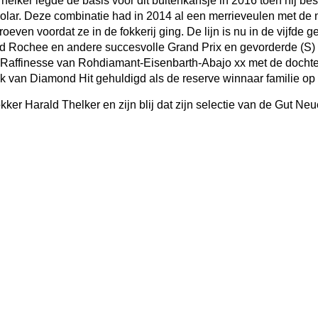
helker legde de basis voor dit buitenkansje in 2016 toen hij b
olar. Deze combinatie had in 2014 al een merrieveulen met de 
even voordat ze in de fokkerij ging. De lijn is nu in de vijfde g
d Rochee en andere succesvolle Grand Prix en gevorderde (S) 
. Raffinesse van Rohdiamant-Eisenbarth-Abajo xx met de dochter
 van Diamond Hit gehuldigd als de reserve winnaar familie op
okker Harald Thelker en zijn blij dat zijn selectie van de Gut N