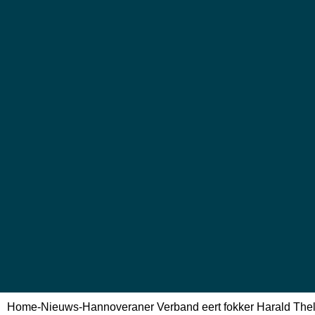
Home
-
Nieuws
-
Hannoveraner Verband eert fokker Harald Thel