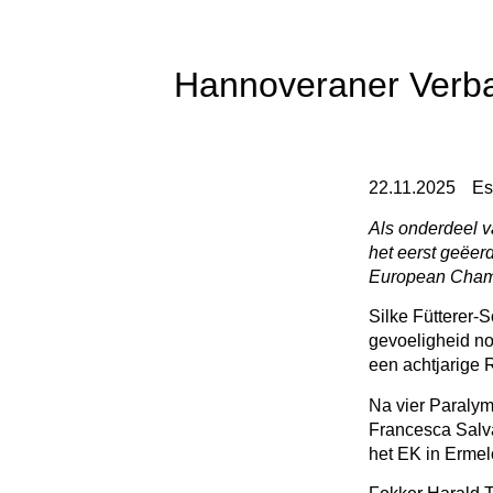
Hannoveraner Verban
22.11.2025
Es
Als onderdeel 
het eerst geëer
European Champ
Silke Fütterer-
gevoeligheid no
een achtjarige 
Na vier Paraly
Francesca Salva
het EK in Ermel