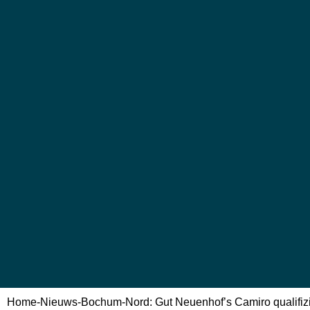
Home
-
Nieuws
-
Bochum-Nord: Gut Neuenhof’s Camiro qualifizi