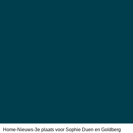
Home
-
Nieuws
-
3e plaats voor Sophie Duen en Goldberg